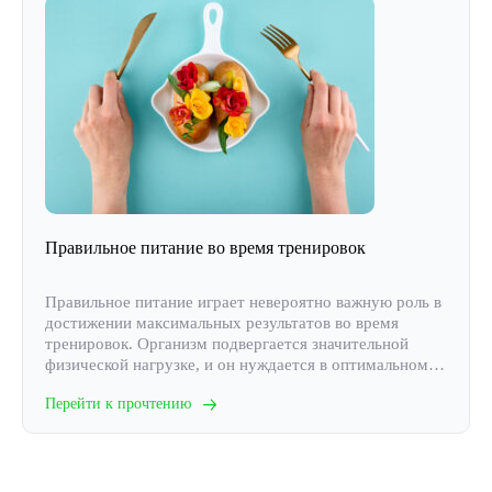
Правильное питание во время тренировок
Правильное питание играет невероятно важную роль в
достижении максимальных результатов во время
тренировок. Организм подвергается значительной
физической нагрузке, и он нуждается в оптимальном
питании для поддержания энергии, восстановления
Перейти к прочтению
мышц и достижения поставленных целей. Не стоит
забывать, что то, что вы едите, непосредственно
влияет на вашу способность тренироваться и
прогрессировать. Неверное питание может привести к
ухудшению ...