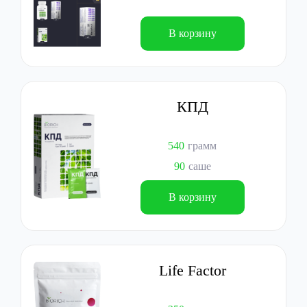
В корзину
КПД
540
грамм
90
саше
В корзину
Life Factor